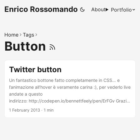
Enrico Rossomando
About
Portfolio
Home
Tags
Button
Twitter button
Un fantastico bottone fatto completamente in CSS… e
l’animazione all’hover è veramente carina :), per vederlo live
andate a questo
indirizzo: http://codepen.io/bennettfeely/pen/ErFGv Grazie
a Erik Deiner’s Tweet Button with CSS Animation
1 February 2013
·
1 min